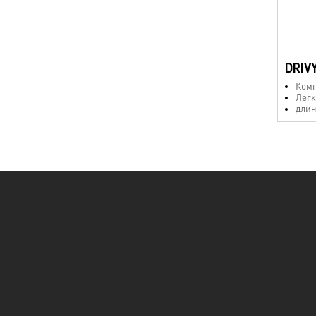
DRIV
Комп
Легк
длин