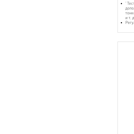
' Те
допо
тонк
и т. 
Регу