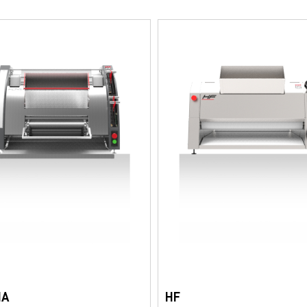
MA
HF