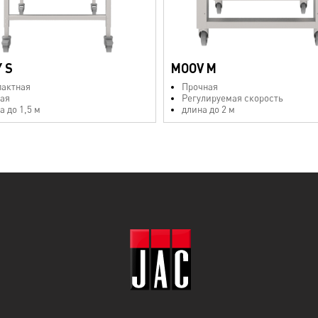
Y S
MOOV M
актная
Прочная
ая
Регулируемая скорость
а до 1,5 м
длина до 2 м