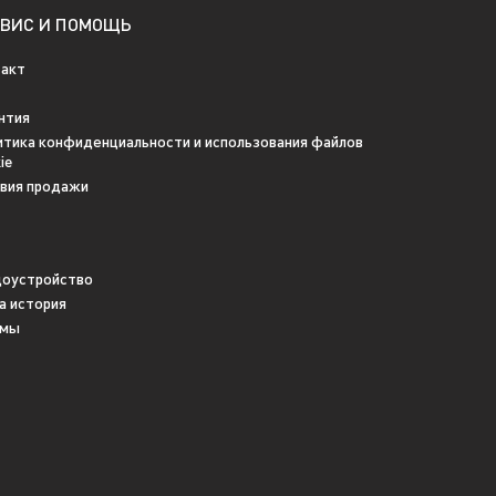
РВИС И ПОМОЩЬ
такт
нтия
тика конфиденциальности и использования файлов
ie
овия продажи
доустройство
а история
 мы