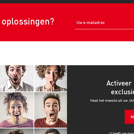
e oplossingen?
Activeer 
exclusi
Haal het meeste uit uw JA
M
U heeft uw mac