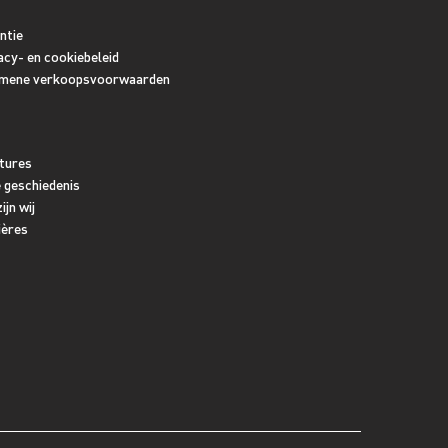
ntie
acy- en cookiebeleid
mene verkoopsvoorwaarden
tures
 geschiedenis
ijn wij
ières