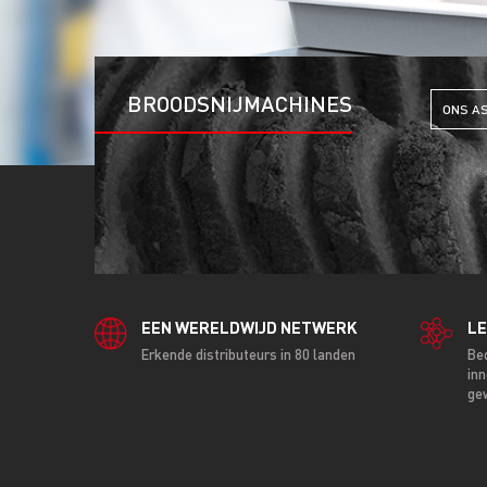
BROODSNIJMACHINES
ONS A
EEN WERELDWIJD NETWERK
LE
Erkende distributeurs in 80 landen
Be
inn
ge