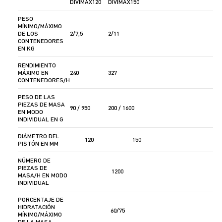
DIVIMAX120
DIVIMAX150
PESO
MÍNIMO/MÁXIMO
DE LOS
2/7,5
2/11
CONTENEDORES
EN KG
RENDIMIENTO
MÁXIMO EN
240
327
CONTENEDORES/H
PESO DE LAS
PIEZAS DE MASA
90 / 950
200 / 1600
EN MODO
INDIVIDUAL EN G
DIÁMETRO DEL
120
150
PISTÓN EN MM
NÚMERO DE
PIEZAS DE
1200
MASA/H EN MODO
INDIVIDUAL
PORCENTAJE DE
HIDRATACIÓN
60/75
MÍNIMO/MÁXIMO
DE LA MASA