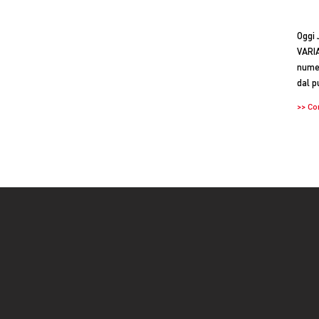
Oggi 
VARIA
numer
dal p
>> Co