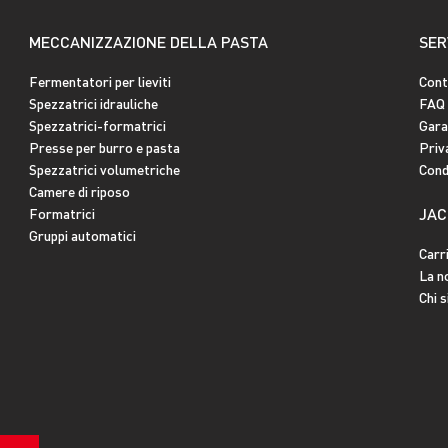
MECCANIZZAZIONE DELLA PASTA
SER
Fermentatori per lieviti
Cont
Spezzatrici idrauliche
FAQ
Spezzatrici-formatrici
Gara
Presse per burro e pasta
Priv
Spezzatrici volumetriche
Condi
Camere di riposo
JAC
Formatrici
Gruppi automatici
Carr
La n
Chi 