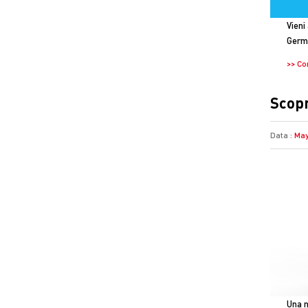
Vieni
Germa
>> Co
Scopr
Data :
May
Una n