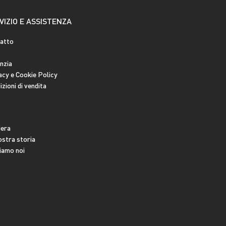
VIZIO E ASSISTENZA
atto
nzia
acy e Cookie Policy
zioni di vendita
iera
ostra storia
siamo noi