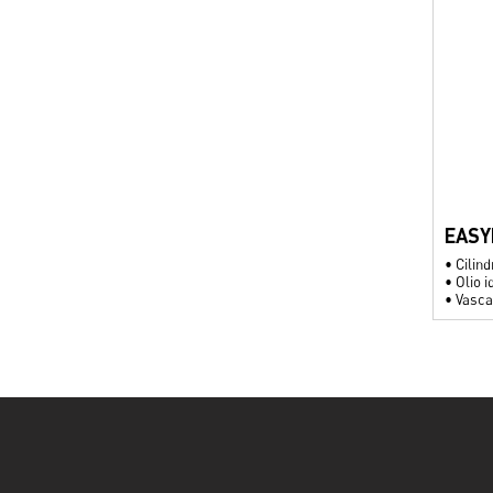
EASY
•
Cilind
•
Olio i
•
Vasca 