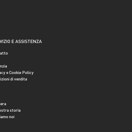
VIZIO E ASSISTENZA
atto
nzia
acy e Cookie Policy
zioni di vendita
iera
ostra storia
siamo noi