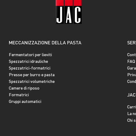
MECCANIZZAZIONE DELLA PASTA
SER
Fermentatori per lieviti
Cont
Spezzatrici idrauliche
FAQ
Spezzatrici-formatrici
Gara
Presse per burro e pasta
Priv
Spezzatrici volumetriche
Condi
Camere di riposo
JAC
Formatrici
Gruppi automatici
Carr
La n
Chi 