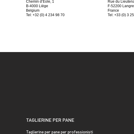
Chemin d’Éole, 1
Rue du Lieutena
B-4000 Liège
F-52200 Langre
Belgium
France
Tel: +32 (0) 4 234 98 70
Tel: +33 (0) 3 2
TAGLIERINE PER PANE
Taglierine per pane per professionisti