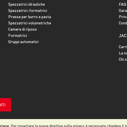
Spezzatrici idrauliche
FAQ
Spezzatrici-formatrici
Gara
Presse per burro e pasta
Priv
Spezzatrici volumetriche
Condi
Camere di riposo
JAC
Formatrici
Gruppi automatici
Carr
La n
Chi 
VITI
zione.
Per rispettare la nuova direttiva sulla privacy, è necessario chiedere il