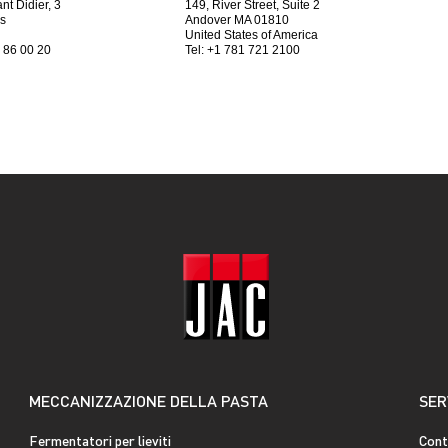
nt Didier, 3
149, River Street, Suite 2
s
Andover MA 01810
United States of America
5 86 00 20
Tel: +1 781 721 2100
MECCANIZZAZIONE DELLA PASTA
SER
Fermentatori per lieviti
Cont