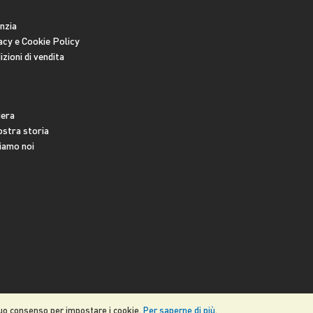
nzia
acy e Cookie Policy
zioni di vendita
iera
ostra storia
siamo noi
 tuo consenso per impostare i cookie.
Per saperne di più
.