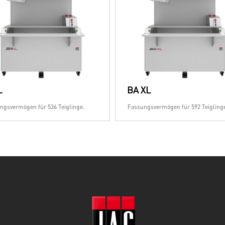
L
BA XL
ngsvermögen für 536 Teiglinge.
Fassungsvermögen für 592 Teigling