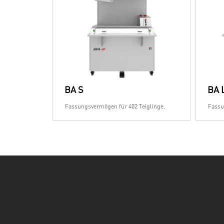
BA S
BA 
Fassungsvermögen für 402 Teiglinge.
Fassu