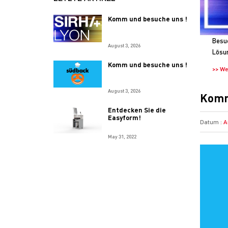
Komm und besuche uns !
Besuc
August 3, 2026
Lösun
Komm und besuche uns !
>> We
August 3, 2026
Komm
Entdecken Sie die
Easyform!
Datum :
A
May 31, 2022