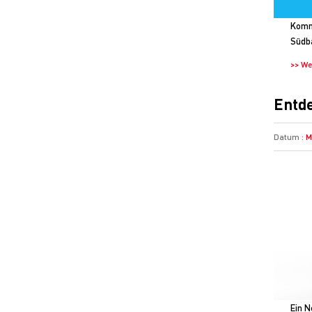
Komme
Südba
>> We
Entde
Datum :
M
Ein N