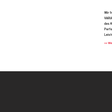
Wir f
VARIA
des K
Perfo
Leist
>> We