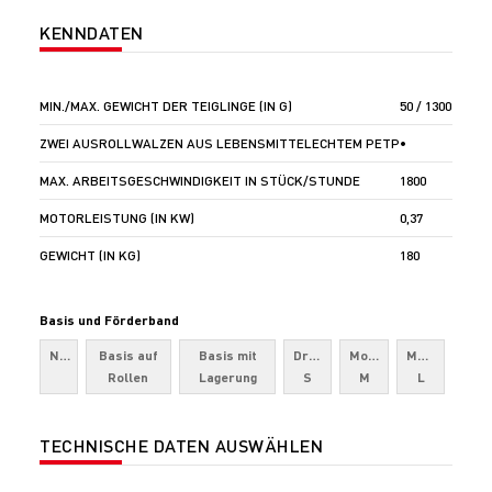
KENNDATEN
MIN./MAX. GEWICHT DER TEIGLINGE (IN G)
50 / 1300
ZWEI AUSROLLWALZEN AUS LEBENSMITTELECHTEM PETP
•
MAX. ARBEITSGESCHWINDIGKEIT IN STÜCK/STUNDE
1800
MOTORLEISTUNG (IN KW)
0,37
GEWICHT (IN KG)
180
Basis und Förderband
Nein
Basis auf
Basis mit
Drivy
Moov
Moov
Rollen
Lagerung
S
M
L
TECHNISCHE DATEN AUSWÄHLEN