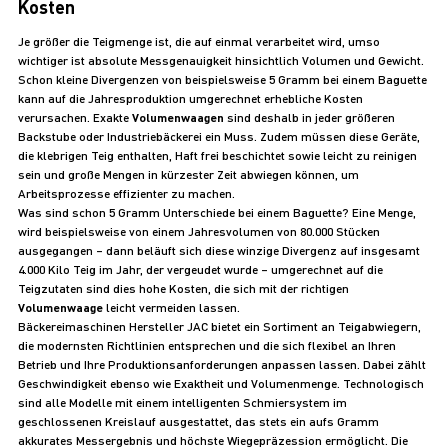
Kosten
Je größer die Teigmenge ist, die auf einmal verarbeitet wird, umso
wichtiger ist absolute Messgenauigkeit hinsichtlich Volumen und Gewicht.
Schon kleine Divergenzen von beispielsweise 5 Gramm bei einem Baguette
kann auf die Jahresproduktion umgerechnet erhebliche Kosten
verursachen. Exakte
Volumenwaagen
sind deshalb in jeder größeren
Backstube oder Industriebäckerei ein Muss. Zudem müssen diese Geräte,
die klebrigen Teig enthalten, Haft frei beschichtet sowie leicht zu reinigen
sein und große Mengen in kürzester Zeit abwiegen können, um
Arbeitsprozesse effizienter zu machen.
Was sind schon 5 Gramm Unterschiede bei einem Baguette? Eine Menge,
wird beispielsweise von einem Jahresvolumen von 80.000 Stücken
ausgegangen – dann beläuft sich diese winzige Divergenz auf insgesamt
4.000 Kilo Teig im Jahr, der vergeudet wurde – umgerechnet auf die
Teigzutaten sind dies hohe Kosten, die sich mit der richtigen
Volumenwaage
leicht vermeiden lassen.
Bäckereimaschinen Hersteller JAC bietet ein Sortiment an Teigabwiegern,
die modernsten Richtlinien entsprechen und die sich flexibel an Ihren
Betrieb und Ihre Produktionsanforderungen anpassen lassen. Dabei zählt
Geschwindigkeit ebenso wie Exaktheit und Volumenmenge. Technologisch
sind alle Modelle mit einem intelligenten Schmiersystem im
geschlossenen Kreislauf ausgestattet, das stets ein aufs Gramm
akkurates Messergebnis und höchste Wiegepräzession ermöglicht. Die