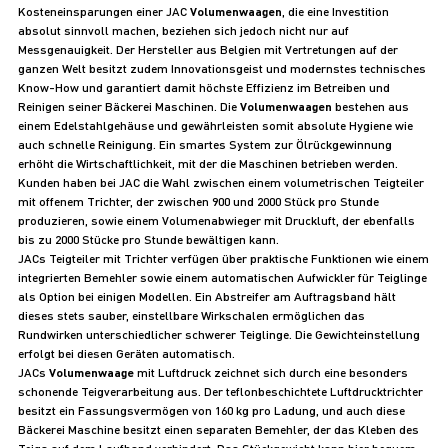
Kosteneinsparungen einer JAC
Volumenwaagen
, die eine Investition
absolut sinnvoll machen, beziehen sich jedoch nicht nur auf
Messgenauigkeit. Der Hersteller aus Belgien mit Vertretungen auf der
ganzen Welt besitzt zudem Innovationsgeist und modernstes technisches
Know-How und garantiert damit höchste Effizienz im Betreiben und
Reinigen seiner Bäckerei Maschinen. Die
Volumenwaagen
bestehen aus
einem Edelstahlgehäuse und gewährleisten somit absolute Hygiene wie
auch schnelle Reinigung. Ein smartes System zur Ölrückgewinnung
erhöht die Wirtschaftlichkeit, mit der die Maschinen betrieben werden.
Kunden haben bei JAC die Wahl zwischen einem volumetrischen Teigteiler
mit offenem Trichter, der zwischen 900 und 2000 Stück pro Stunde
produzieren, sowie einem Volumenabwieger mit Druckluft, der ebenfalls
bis zu 2000 Stücke pro Stunde bewältigen kann.
JACs Teigteiler mit Trichter verfügen über praktische Funktionen wie einem
integrierten Bemehler sowie einem automatischen Aufwickler für Teiglinge
als Option bei einigen Modellen. Ein Abstreifer am Auftragsband hält
dieses stets sauber, einstellbare Wirkschalen ermöglichen das
Rundwirken unterschiedlicher schwerer Teiglinge. Die Gewichteinstellung
erfolgt bei diesen Geräten automatisch.
JACs
Volumenwaage
mit Luftdruck zeichnet sich durch eine besonders
schonende Teigverarbeitung aus. Der teflonbeschichtete Luftdrucktrichter
besitzt ein Fassungsvermögen von 160 kg pro Ladung, und auch diese
Bäckerei Maschine besitzt einen separaten Bemehler, der das Kleben des