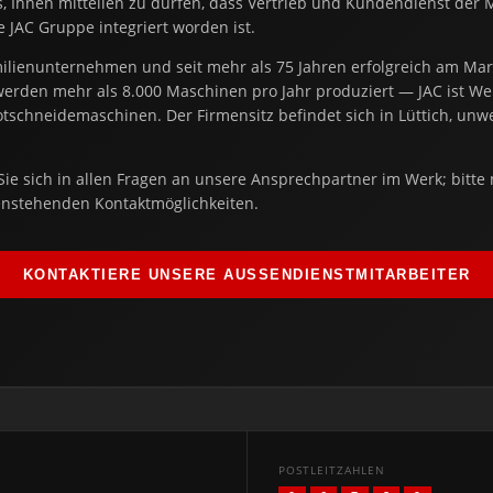
s, Ihnen mitteilen zu dürfen, dass Vertrieb und Kundendienst der 
 JAC Gruppe integriert worden ist.
amilienunternehmen und seit mehr als 75 Jahren erfolgreich am Mar
werden mehr als 8.000 Maschinen pro Jahr produziert — JAC ist We
otschneidemaschinen. Der Firmensitz befindet sich in Lüttich, unwe
Sie sich in allen Fragen an unsere Ansprechpartner im Werk; bitte 
enstehenden Kontaktmöglichkeiten.
KONTAKTIERE UNSERE AUSSENDIENSTMITARBEITER
POSTLEITZAHLEN