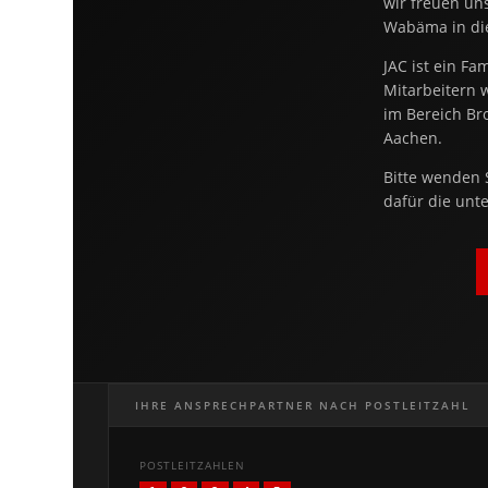
wir freuen un
Wabäma in die
JAC ist ein F
Mitarbeitern 
im Bereich Br
Aachen.
Bitte wenden 
dafür die unt
IHRE ANSPRECHPARTNER NACH POSTLEITZAHL
POSTLEITZAHLEN