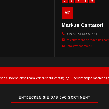
0
6
7
8
9
MC
Markus Cantatori
+49 (0)151 615 897 81
m.cantatori@jac-machines.co
info@wabaema.de
unser Kundendienst-Team jederzeit zur Verfügung — services@jac-machines
ENTDECKEN SIE DAS JAC-SORTIMENT