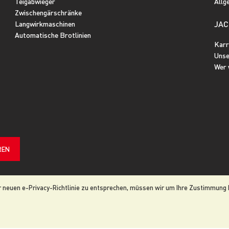
Teigabwieger
Allg
Zwischengärschränke
JAC
Langwirkmaschinen
Automatische Brotlinien
Karr
Unse
Wer 
REN
 neuen e-Privacy-Richtlinie zu entsprechen, müssen wir um Ihre Zustimmung b