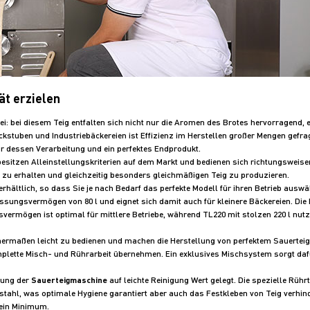
ät erzielen
rei: bei diesem Teig entfalten sich nicht nur die Aromen des Brotes hervorragend, 
ckstuben und Industriebäckereien ist Effizienz im Herstellen großer Mengen gefragt,
ür dessen Verarbeitung und ein perfektes Endprodukt.
sitzen Alleinstellungskriterien auf dem Markt und bedienen sich richtungsweise
s zu erhalten und gleichzeitig besonders gleichmäßigen Teig zu produzieren.
erhältlich, so dass Sie je nach Bedarf das perfekte Modell für ihren Betrieb aus
sungsvermögen von 80 l und eignet sich damit auch für kleinere Bäckereien. Die
vermögen ist optimal für mittlere Betriebe, während TL220 mit stolzen 220 l
hermaßen leicht zu bedienen und machen die Herstellung von perfektem Sauerteig 
omplette Misch- und Rührarbeit übernehmen. Ein exklusives Mischsystem sorgt daf
lung der
Sauerteigmaschine
auf leichte Reinigung Wert gelegt. Die spezielle Rü
tahl, was optimale Hygiene garantiert aber auch das Festkleben von Teig verhin
 ein Minimum.