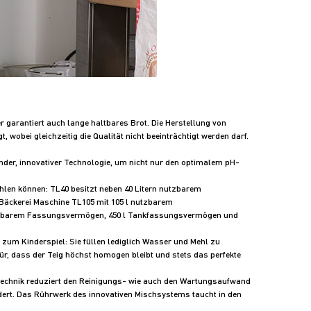
er garantiert auch lange haltbares Brot. Die Herstellung von
 wobei gleichzeitig die Qualität nicht beeinträchtigt werden darf.
nder, innovativer Technologie, um nicht nur den optimalem pH-
wählen können: TL40 besitzt neben 40 Litern nutzbarem
 Bäckerei Maschine TL105 mit 105 l nutzbarem
 nutzbarem Fassungsvermögen, 450 l Tankfassungsvermögen und
zum Kinderspiel: Sie füllen lediglich Wasser und Mehl zu
ür, dass der Teig höchst homogen bleibt und stets das perfekte
hrtechnik reduziert den Reinigungs- wie auch den Wartungsaufwand
dert. Das Rührwerk des innovativen Mischsystems taucht in den