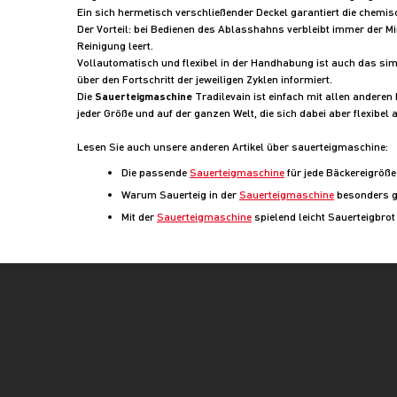
Ein sich hermetisch verschließender Deckel garantiert die chemi
Der Vorteil: bei Bedienen des Ablasshahns verbleibt immer der M
Reinigung leert.
Vollautomatisch und flexibel in der Handhabung ist auch das sim
über den Fortschritt der jeweiligen Zyklen informiert.
Die
Sauerteigmaschine
Tradilevain ist einfach mit allen andere
jeder Größe und auf der ganzen Welt, die sich dabei aber flexibel
Lesen Sie auch unsere anderen Artikel über sauerteigmaschine:
Die passende
Sauerteigmaschine
für jede Bäckereigröße
Warum Sauerteig in der
Sauerteigmaschine
besonders g
Mit der
Sauerteigmaschine
spielend leicht Sauerteigbrot