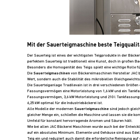
Mit der Sauerteigmaschine beste Teigqualit
Der Sauerteig ist eines der wichtigsten Teigprodukte in der Bäcke
perfektem Sauerteig ist traditionell eine Kunst, doch in großen Ba
Besonders die Homogenität des Teigs spielt eine wichtige Rolle f
Die
Sauerteigmaschinen
von Bäckereimaschinen Hersteller JAC be
Wert, sondern auch die Stabilität des mikrobiellen Gleichgewicht
Die Sauerteiganlage Tradilevain ist in drei verschiedenen Größen 
Fassungsvermögen eine Motorleistung von 1,6 kW und ein Tankfas
Fassungsvermögen, 3,6 kW Motorleistung und 210 l Tankfassungs
6,25 kW optimal für die Industriebäckerei ist.
Alle Modelle der modernen
Sauerteigmaschine
sind jedoch gleic
gleicher Menge ein, schließen die Maschine und lassen sie die k
Umfeld für konstant hervorragende Aromen und Säuren hält.
Wie bei allen JAC Bäckerei Maschinen wurde auch bei der Entwick
auf ein absolutes Minimum. Elemente und Gehäuse sind aus Edels
Teig ein und reduziert auch damit die erforderliche Reinigung auf