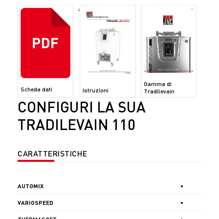
;
Gamma di
Scheda dati
Istruzioni
Tradilevain
CONFIGURI LA SUA
TRADILEVAIN 110
CARATTERISTICHE
AUTO
MIX
•
VARIO
SPEED
•