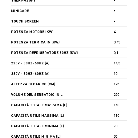
THERMA
SOFT
•
MINI
CARE
•
TOUCH SCREEN
•
POTENZA MOTORE (KW)
4
POTENZA TERMICA IN (KW)
0,45
POTENZA REFRIGERATORE 50HZ (KW)
0,9
220V - 50HZ-60HZ (A)
14,5
380V - 50HZ-60HZ (A)
10
ALTEZZA DI CARICO (CM)
125
VOLUME DEL SERBATOIO IN L
220
CAPACITÀ TOTALE MASSIMA (L)
140
CAPACITÀ UTILE MASSIMA (L)
110
CAPACITÀ TOTALE MINIMA (L)
70
CAPACITÀ UTILE MINIMA (L)
55