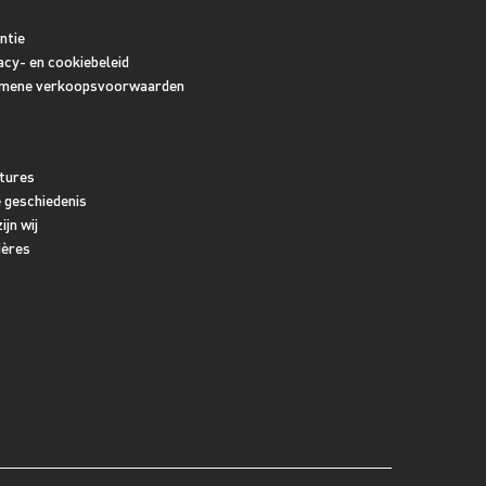
ntie
acy- en cookiebeleid
mene verkoopsvoorwaarden
tures
 geschiedenis
ijn wij
ières