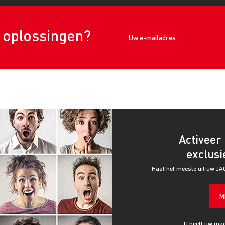
e oplossingen?
Activeer 
exclusi
Haal het meeste uit uw JA
M
U heeft uw mac