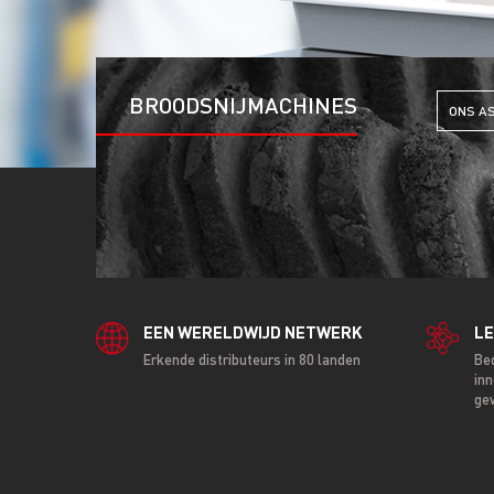
BROODSNIJMACHINES
ONS A
EEN WERELDWIJD NETWERK
LE
Erkende distributeurs in 80 landen
Be
inn
ge