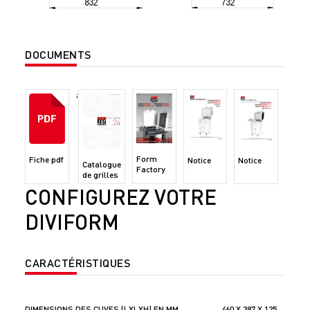
DOCUMENTS
;
Form
Fiche pdf
Notice
Notice
Catalogue
Factory
de grilles
CONFIGUREZ VOTRE
DIVIFORM
CARACTÉRISTIQUES
DIMENSIONS DES CUVES (LXLXH) EN MM
460 X 387 X 125