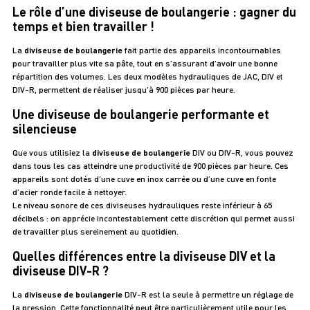
Le rôle d’une diviseuse de boulangerie : gagner du
temps et bien travailler !
La
diviseuse de boulangerie
fait partie des appareils incontournables
pour travailler plus vite sa pâte, tout en s’assurant d’avoir une bonne
répartition des volumes. Les deux modèles hydrauliques de JAC, DIV et
DIV-R, permettent de réaliser jusqu’à 900 pièces par heure.
Une diviseuse de boulangerie performante et
silencieuse
Que vous utilisiez la
diviseuse de boulangerie
DIV ou DIV-R, vous pouvez
dans tous les cas atteindre une productivité de 900 pièces par heure. Ces
appareils sont dotés d’une cuve en inox carrée ou d’une cuve en fonte
d’acier ronde facile à nettoyer.
Le niveau sonore de ces diviseuses hydrauliques reste inférieur à 65
décibels : on apprécie incontestablement cette discrétion qui permet aussi
de travailler plus sereinement au quotidien.
Quelles différences entre la diviseuse DIV et la
diviseuse DIV-R ?
La
diviseuse de boulangerie
DIV-R est la seule à permettre un réglage de
la pression. Cette fonctionnalité peut être particulièrement utile pour les