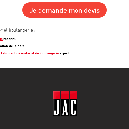
Je demande mon devis
eriel boulangerie :
ie
reconnu
tion de la pâte
n
fabricant de materiel de boulangerie
expert