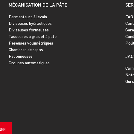
MÉCANISATION DE LA PÂTE
SER
Fermenteurs à levain
FAQ
Diviseuses hydrauliques
Cont
Diviseuses formeuses
Gara
Tasseuses à gras et à pâte
Cond
Peseuses volumétriques
Poli
Chambres de repos
JAC
Façonneuses
Groupes automatiques
Carr
Notr
Qui 
NER