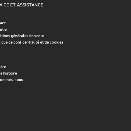
VICE ET ASSISTANCE
act
ntie
itions générales de vente
tique de confidentialité et de cookies
ière
e histoire
sommes-nous