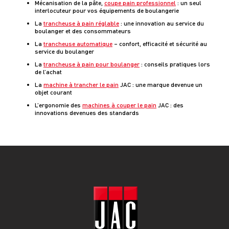
Mécanisation de la pâte,
coupe pain professionnel
: un seul
interlocuteur pour vos équipements de boulangerie
La
trancheuse à pain réglable
: une innovation au service du
boulanger et des consommateurs
La
trancheuse automatique
– confort, efficacité et sécurité au
service du boulanger
La
trancheuse à pain pour boulanger
: conseils pratiques lors
de l’achat
La
machine à trancher le pain
JAC : une marque devenue un
objet courant
L’ergonomie des
machines à couper le pain
JAC : des
innovations devenues des standards