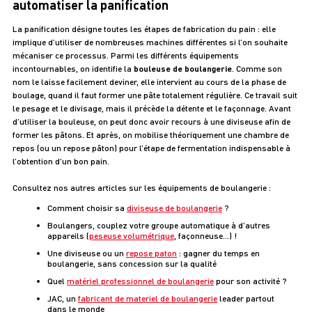
automatiser la panification
La panification désigne toutes les étapes de fabrication du pain : elle
implique d’utiliser de nombreuses machines différentes si l’on souhaite
mécaniser ce processus. Parmi les différents équipements
incontournables, on identifie la
bouleuse de boulangerie
. Comme son
nom le laisse facilement deviner, elle intervient au cours de la phase de
boulage, quand il faut former une pâte totalement régulière. Ce travail suit
le pesage et le divisage, mais il précède la détente et le façonnage. Avant
d’utiliser la bouleuse, on peut donc avoir recours à une diviseuse afin de
former les pâtons. Et après, on mobilise théoriquement une chambre de
repos (ou un repose pâton) pour l’étape de fermentation indispensable à
l’obtention d’un bon pain.
Consultez nos autres articles sur les équipements de boulangerie :
Comment choisir sa
diviseuse de boulangerie
?
Boulangers, couplez votre groupe automatique à d’autres
appareils (
peseuse volumétrique
, façonneuse…) !
Une diviseuse ou un
repose paton
: gagner du temps en
boulangerie, sans concession sur la qualité
Quel
matériel professionnel de boulangerie
pour son activité ?
JAC, un
fabricant de materiel de boulangerie
leader partout
dans le monde