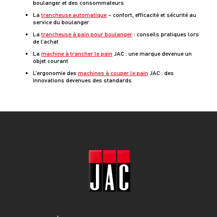
boulanger et des consommateurs
La
trancheuse automatique
– confort, efficacité et sécurité au
service du boulanger
La
trancheuse à pain pour boulanger
: conseils pratiques lors
de l’achat
La
machine à trancher le pain
JAC : une marque devenue un
objet courant
L’ergonomie des
machines à couper le pain
JAC : des
innovations devenues des standards