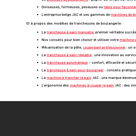
Diviseuses, formeuses, peseuses ou
tapis pour faconn
L’entreprise belge JAC et ses gammes de
machines de b
Et à propos des modèles de trancheuses de boulangerie :
La
trancheuse à pain manuelle
, premier véritable succè
Nos conseils pour bien choisir et utiliser votre
machine a
Mécanisation de la pâte,
coupe pain professionnel
: un s
La
trancheuse à pain réglable
: une innovation au serv
La
trancheuse automatique
– confort, efficacité et sécu
La
trancheuse à pain pour boulanger
: conseils pratique
La
machine à trancher le pain
JAC : une marque devenue 
L’ergonomie des
machines à couper le pain
JAC : des in