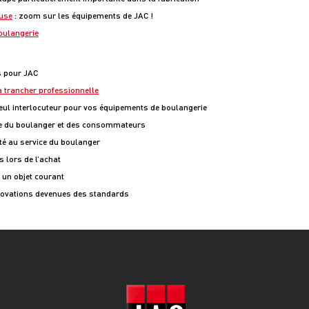
euse
: zoom sur les équipements de JAC !
oulangerie
s pour JAC
 trancher professionnelle
eul interlocuteur pour vos équipements de boulangerie
ice du boulanger et des consommateurs
rité au service du boulanger
s lors de l’achat
un objet courant
novations devenues des standards