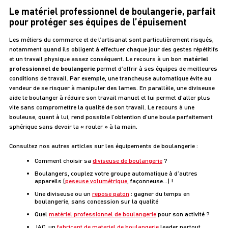
Le matériel professionnel de boulangerie, parfait
pour protéger ses équipes de l’épuisement
Les métiers du commerce et de l’artisanat sont particulièrement risqués,
notamment quand ils obligent à effectuer chaque jour des gestes répétitifs
et un travail physique assez conséquent. Le recours à un bon
matériel
professionnel de boulangerie
permet d’offrir à ses équipes de meilleures
conditions de travail. Par exemple, une trancheuse automatique évite au
vendeur de se risquer à manipuler des lames. En parallèle, une diviseuse
aide le boulanger à réduire son travail manuel et lui permet d’aller plus
vite sans compromettre la qualité de son travail. Le recours à une
bouleuse, quant à lui, rend possible l’obtention d’une boule parfaitement
sphérique sans devoir la « rouler » à la main.
Consultez nos autres articles sur les équipements de boulangerie :
Comment choisir sa
diviseuse de boulangerie
?
Boulangers, couplez votre groupe automatique à d’autres
appareils (
peseuse volumétrique
, façonneuse…) !
Une diviseuse ou un
repose paton
: gagner du temps en
boulangerie, sans concession sur la qualité
Quel
matériel professionnel de boulangerie
pour son activité ?
JAC, un
fabricant de materiel de boulangerie
leader partout