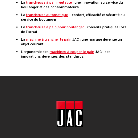
La
trancheuse à pain réglable
: une innovation au service du
boulanger et des consommateurs
La
trancheuse automatique
– confort, efficacité et sécurité au
service du boulanger
La
trancheuse à pain pour boulanger
: conseils pratiques lors
de l’achat
La
machine à trancher le pain
JAC : une marque devenue un
objet courant
L’ergonomie des
machines à couper le pain
JAC : des
innovations devenues des standards